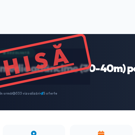
CHISĂ
🟢 REZOLVATĂ
ă medie adâncime (30-40m) p
 în urmă
333 vizualizări
5 oferte