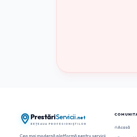
COMUNIT
Prestări
Servicii
.net
REȚEAUA PROFESIONIȘTILOR
Acasă
Cea mai modernă platformă pentru servicii