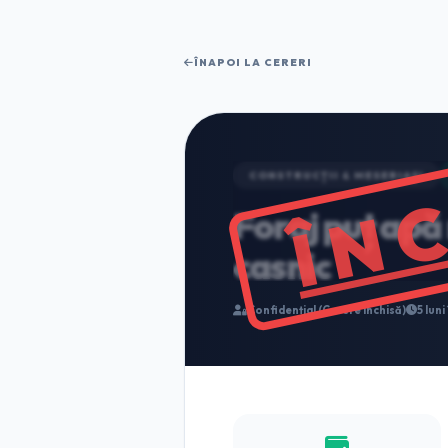
ÎNAPOI LA CERERI
ÎN
CONSTRUCȚII & MESERIAȘI
Foraj puț ap
casnic
Confidențial (Cerere Închisă)
5 luni