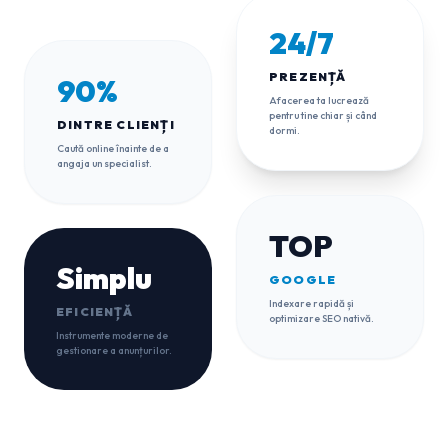
24/7
PREZENȚĂ
90%
Afacerea ta lucrează
pentru tine chiar și când
DINTRE CLIENȚI
dormi.
Caută online înainte de a
angaja un specialist.
TOP
Simplu
GOOGLE
Indexare rapidă și
EFICIENȚĂ
optimizare SEO nativă.
Instrumente moderne de
gestionare a anunțurilor.