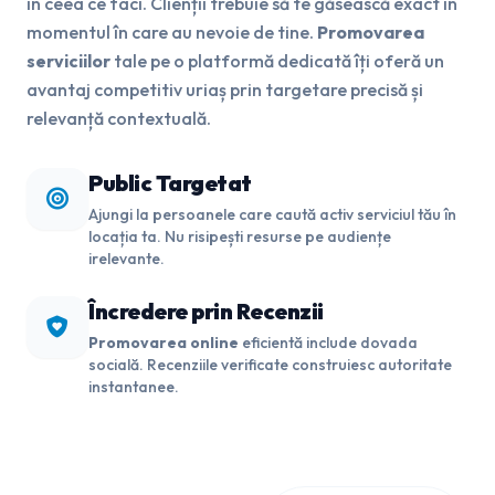
în ceea ce faci. Clienții trebuie să te găsească exact în
momentul în care au nevoie de tine.
Promovarea
serviciilor
tale pe o platformă dedicată îți oferă un
avantaj competitiv uriaș prin targetare precisă și
relevanță contextuală.
Public Targetat
Ajungi la persoanele care caută activ serviciul tău în
locația ta. Nu risipești resurse pe audiențe
irelevante.
Încredere prin Recenzii
Promovarea online
eficientă include dovada
socială. Recenziile verificate construiesc autoritate
instantanee.