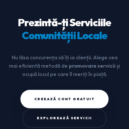
Prezintă-ți Serviciile
Comunității Locale
Nu lăsa concurența să îți ia clienții. Alege cea
mai eficientă metodă de
promovare servicii
și
ocupă locul pe care îl meriți în piață.
CREEAZĂ CONT GRATUIT
EXPLOREAZĂ SERVICII