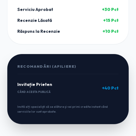
Serviciu Aprobat
+30 Pct
Recenzie Lăsată
+15 Pct
Răspuns la Recenzie
+10 Pct
RECOMANDĂRI (AFILIERE)
Invitație Prieten
+40 Pct
CÂND ACESTA PUBLICĂ
Invită alți specialiști să se alăture și vei primi credite instant când
serviciile lor sunt aprobate.