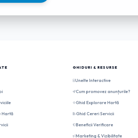
ATE
GHIDURI & RESURSE
Unelte Interactive
oi
Cum promovez anunțurile?
iciile
Ghid Explorare Hartă
e Hartă
Ghid Cereri Servicii
vicii
Beneficii Verificare
Marketing & Vizibilitate