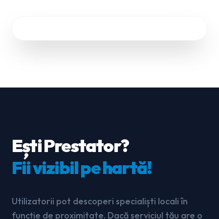
Disponibil acum
2.4 km
Ești Prestator?
Fii vizibil pe hartă!
Utilizatorii pot descoperi specialiști locali în
funcție de proximitate. Dacă serviciul tău are o