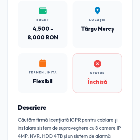
BUGET
LOCAȚIE
4,500 -
Târgu Mureș
8,000 RON
TERMEN LIMITĂ
STATUS
Flexibil
Închisă
Descriere
Căutăm firmă licențiată IGPR pentru cablare și
instalare sistem de supraveghere cu 8 camere IP
4MP, NVR, HDD 4TB și un sistem de alarmă