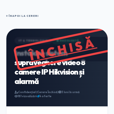
ÎNAPOI LA CERERI
ÎNCHISĂ
IT & TEHNOLOGIE
🟢 REZOLVATĂ
Instalare sistem
supraveghere video 8
camere IP Hikvision și
alarmă
Confidențial (Cerere Închisă)
3 luni în urmă
181 vizualizări
4 oferte