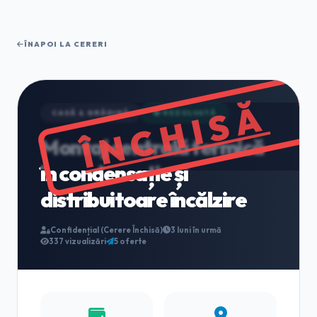
ÎNAPOI LA CERERI
ÎNCHISĂ
CASĂ & GRĂDINĂ
🟢 REZOLVATĂ
Montaj centrală termică
în condensație și
distribuitoare încălzire
Confidențial (Cerere Închisă)
3 luni în urmă
337 vizualizări
5 oferte