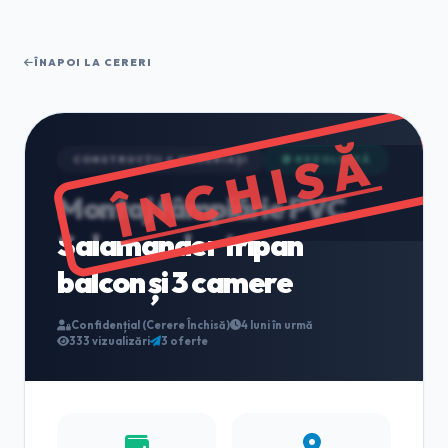
ÎNAPOI LA CERERI
ÎNCHISĂ
CONSTRUCȚII & MESERIAȘI
🟢 REZOLVATĂ
Montaj tâmplărie PVC
Salamander tripan
balcon și 3 camere
Confidențial (Cerere Închisă)
4 luni în urmă
333 vizualizări
3 oferte