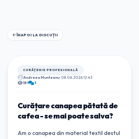
ÎNAPOI LA DISCUȚII
CURĂȚENIE PROFESIONALĂ
Andreea Munteanu
•
08.06.2026 12:43
151
1
Curățare canapea pătată de
cafea - se mai poate salva?
Am o canapea din material textil destul