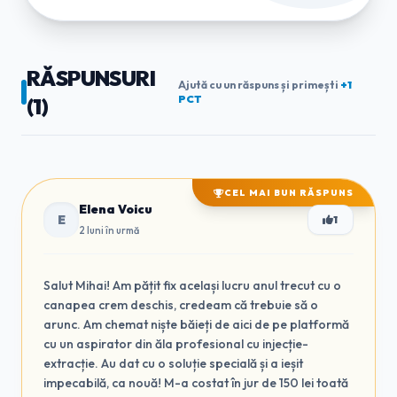
RĂSPUNSURI
Ajută cu un răspuns și primești
+1
PCT
(1)
CEL MAI BUN RĂSPUNS
Elena Voicu
E
1
2 luni în urmă
Salut Mihai! Am pățit fix același lucru anul trecut cu o
canapea crem deschis, credeam că trebuie să o
arunc. Am chemat niște băieți de aici de pe platformă
cu un aspirator din ăla profesional cu injecție-
extracție. Au dat cu o soluție specială și a ieșit
impecabilă, ca nouă! M-a costat în jur de 150 lei toată