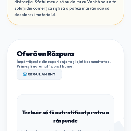
distracția. Sfatul meu e să nu dai tu cu Vanish sau alte
soluții din comerț că riști să o pătezi mai rău sau să
decolorezi materialul.
Oferă un Răspuns
Împărtășește din experiența ta și ajută comunitatea.
Primești automat 1 punct bonus.
REGULAMENT
Trebuie să fii autentificat pentru a
răspunde