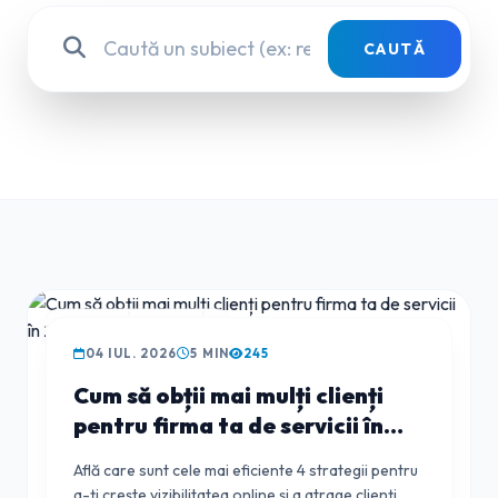
CAUTĂ
GHIDUL CLIENTULUI
04 IUL. 2026
5 MIN
245
Cum să obții mai mulți clienți
pentru firma ta de servicii în
2026: 4 metode testate
Află care sunt cele mai eficiente 4 strategii pentru
a-ți crește vizibilitatea online și a atrage clienți