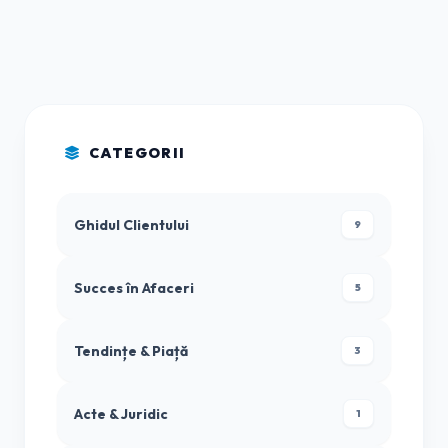
CATEGORII
Ghidul Clientului
9
Succes în Afaceri
5
Tendințe & Piață
3
Acte & Juridic
1