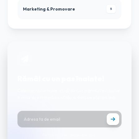
Marketing & Promovare
5
Rămâi cu un pas înainte!
Cele mai noi articole, studii de caz și ghiduri exclusive
trimise direct în inbox-ul tău, o dată pe săptămână.
Fără spam. Te poți dezabona oricând.