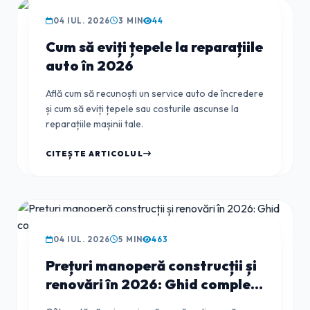
GHIDUL CLIENTULUI
04 IUL. 2026
3 MIN
44
Cum să eviți țepele la reparațiile
auto în 2026
Află cum să recunoști un service auto de încredere
și cum să eviți țepele sau costurile ascunse la
reparațiile mașinii tale.
CITEȘTE ARTICOLUL
GHIDUL CLIENTULUI
04 IUL. 2026
5 MIN
463
Prețuri manoperă construcții și
renovări în 2026: Ghid complet
și estimări corecte