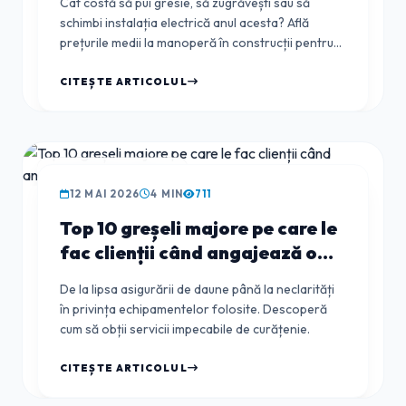
Cât costă să pui gresie, să zugrăvești sau să
schimbi instalația electrică anul acesta? Află
prețurile medii la manoperă în construcții pentru
2026.
CITEȘTE ARTICOLUL
GHIDUL CLIENTULUI
12 MAI 2026
4 MIN
711
Top 10 greșeli majore pe care le
fac clienții când angajează o
firmă de curățenie
De la lipsa asigurării de daune până la neclarități
în privința echipamentelor folosite. Descoperă
cum să obții servicii impecabile de curățenie.
CITEȘTE ARTICOLUL