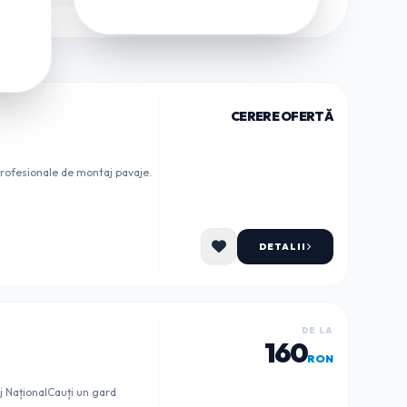
CERERE OFERTĂ
 profesionale de montaj pavaje.
DETALII
DE LA
160
RON
j NaționalCauți un gard