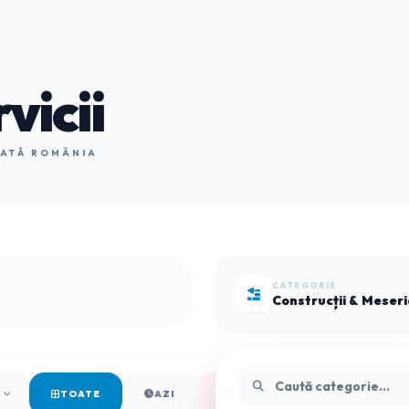
vicii
OATĂ ROMÂNIA
CATEGORIE
Construcții & Meseri
TOATE
AZI
URGENȚE (SOS)
TOP