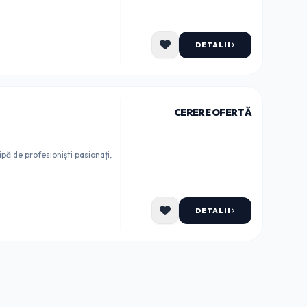
DETALII
CERERE OFERTĂ
pă de profesioniști pasionați,
DETALII