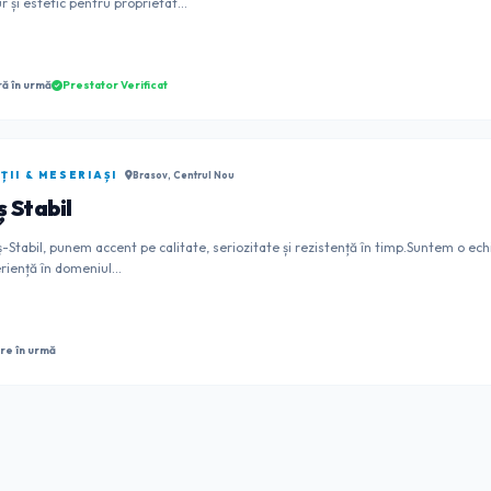
r și estetic pentru proprietat...
ră în urmă
Prestator Verificat
II & MESERIAȘI
Brasov, Centrul Nou
 Stabil
-Stabil, punem accent pe calitate, seriozitate și rezistență în timp.Suntem o echi
riență în domeniul...
ore în urmă