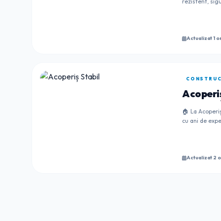
rezistent, sigu
Actualizat 1 o
CONSTRUCȚ
Acoperiș
🏠 La Acoperiș
cu ani de expe
Actualizat 2 