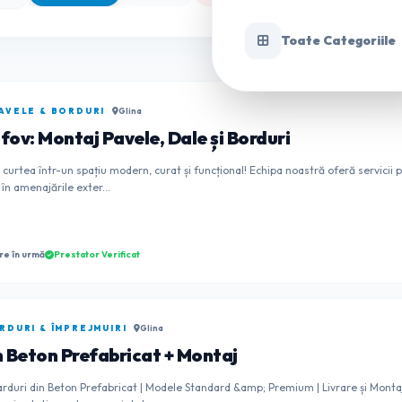
Toate Categoriile
AVELE & BORDURI
Glina
lfov: Montaj Pavele, Dale și Borduri
curtea într-un spațiu modern, curat și funcțional! Echipa noastră oferă servicii
în amenajările exter...
re în urmă
Prestator Verificat
RDURI & ÎMPREJMUIRI
Glina
 Beton Prefabricat + Montaj
rduri din Beton Prefabricat | Modele Standard &amp; Premium | Livrare și Monta