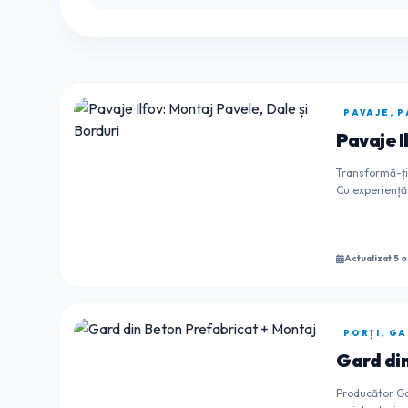
PAVAJE, P
Pavaje I
Transformă-ți 
Cu experiență 
Actualizat 5 o
PORȚI, GA
Gard din
Producător Ga