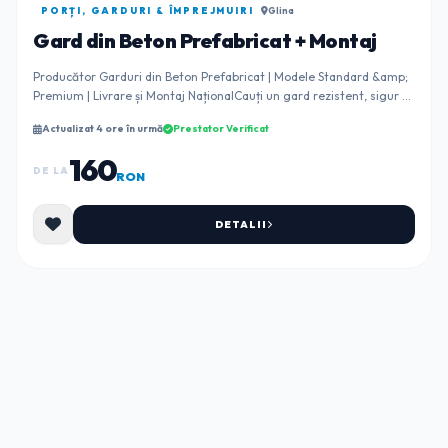
PORȚI, GARDURI & ÎMPREJMUIRI
Glina
Gard din Beton Prefabricat + Montaj
Producător Garduri din Beton Prefabricat | Modele Standard &amp;
Premium | Livrare și Montaj NaționalCauți un gard rezistent, sigur și
estetic pentru proprietat...
Actualizat 4 ore în urmă
Prestator Verificat
160
DE LA
RON
DETALII