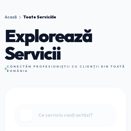
Acasă
Toate Serviciile
Explorează
Servicii
CONECTĂM PROFESIONIȘTII CU CLIENȚII DIN TOATĂ
ROMÂNIA