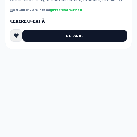
asistență juridică la pre...
Actualizat 2 ore în urmă
Prestator Verificat
CERERE OFERTĂ
DETALII