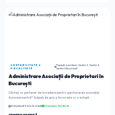
CONTABILITATE &
Popești-Leordeni, Sector 2, Sector 3,
FISCALITATE
Sector 4 Bucuresti
Administrare Asociații de Proprietari în
București
Căutați un partener de încredere pentru gestionarea asociației
dumneavoastră? Scăpați de griji și birocrație cu o echipă
dedicată!Oferim servicii complete de ad...
Actualizat 5 ore în urmă
Prestator Verificat