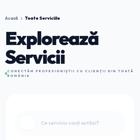
Acasă
Toate Serviciile
Explorează
Servicii
CONECTĂM PROFESIONIȘTII CU CLIENȚII DIN TOATĂ
ROMÂNIA