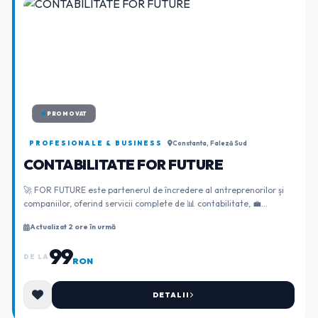
PROMOVAT
PROFESIONALE & BUSINESS
Constanta, Faleză Sud
CONTABILITATE FOR FUTURE
🚀 FOR FUTURE este partenerul de încredere al antreprenorilor și
companiilor, oferind servicii complete de 📊 contabilitate, 💼
consultanță fiscală, 🏢 înființă...
Actualizat 2 ore în urmă
99
DE LA
RON
DETALII