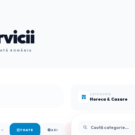
vicii
OATĂ ROMÂNIA
CATEGORIE
Horeca & Cazare
TOATE
AZI
URGENȚE (SOS)
TOP