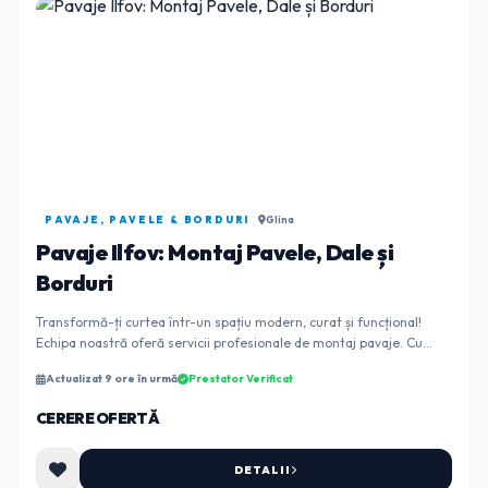
PAVAJE, PAVELE & BORDURI
Glina
Pavaje Ilfov: Montaj Pavele, Dale și
Borduri
Transformă-ți curtea într-un spațiu modern, curat și funcțional!
Echipa noastră oferă servicii profesionale de montaj pavaje. Cu
experiență în amenajările exter...
Actualizat 9 ore în urmă
Prestator Verificat
CERERE OFERTĂ
DETALII