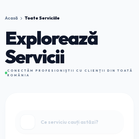
Acasă
Toate Serviciile
Explorează
Servicii
CONECTĂM PROFESIONIȘTII CU CLIENȚII DIN TOATĂ
ROMÂNIA