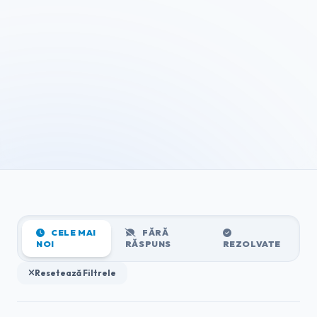
CELE MAI
FĂRĂ
NOI
RĂSPUNS
REZOLVATE
Resetează Filtrele