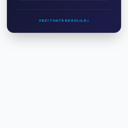
GRĂDINĂRIT & PEISAGISTICĂ
0
VEZI TOATE REGULILE
CURĂȚENIE PROFESIONALĂ
2
HORECA & CAZARE
0
HOTELURI
0
PENSIUNI & CASE DE VACANȚĂ
0
APARTAMENTE REGIM HOTELIER
0
RESTAURANTE & CATERING
0