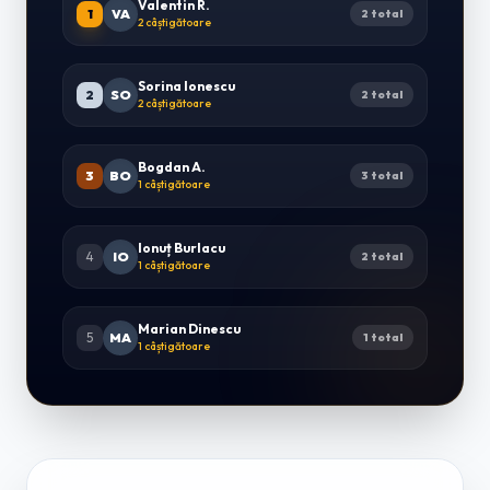
Valentin R.
1
VA
2 total
2 câștigătoare
Sorina Ionescu
2
SO
2 total
2 câștigătoare
Bogdan A.
3
BO
3 total
1 câștigătoare
Ionuț Burlacu
4
IO
2 total
1 câștigătoare
Marian Dinescu
5
MA
1 total
1 câștigătoare