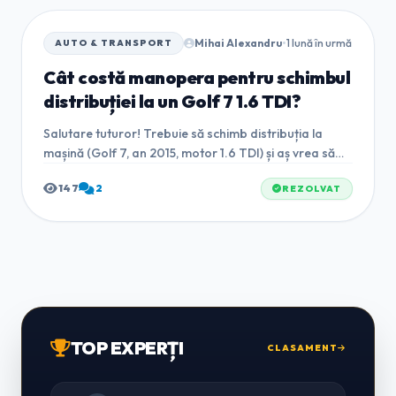
Mihai Alexandru
•
1 lună în urmă
AUTO & TRANSPORT
Cât costă manopera pentru schimbul
distribuției la un Golf 7 1.6 TDI?
Salutare tuturor! Trebuie să schimb distribuția la
mașină (Golf 7, an 2015, motor 1.6 TDI) și aș vrea să
știu cam care sunt prețurile reale la manoperă în
147
2
REZOLVAT
service-uri autorizate în...
TOP EXPERȚI
CLASAMENT