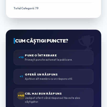
TRACTĂRI & ASISTENȚĂ RUTIERĂ
1
Total Categorii: 79
ÎNCHIRIERI AUTO & MICROBUZE
0
CASĂ & GRĂDINĂ
CUM CÂȘTIGI PUNCTE?
0
ZUGRĂVELI & AMENAJĂRI
PUNE O ÎNTREBARE
0
+10
Primești puncte automat la publicare.
INSTALAȚII SANITARE & TERMICE
0
OFERĂ UN RĂSPUNS
+1
Ajută un alt membru cu un răspuns util.
INSTALAȚII ELECTRICE
0
CEL MAI BUN RĂSPUNS
+40
Jackpot oferit când răspunsul tău este ales
câștigător.
MONTAJ MOBILĂ
0