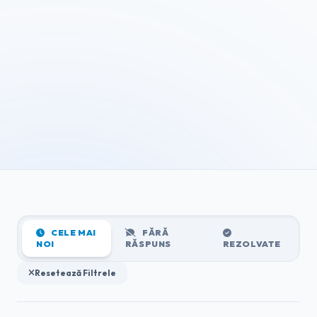
CELE MAI
FĂRĂ
NOI
RĂSPUNS
REZOLVATE
Resetează Filtrele