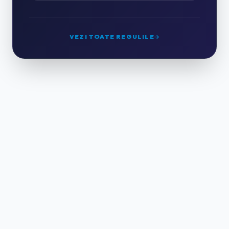
GRĂDINĂRIT & PEISAGISTICĂ
0
VEZI TOATE REGULILE
CURĂȚENIE PROFESIONALĂ
2
HORECA & CAZARE
0
HOTELURI
0
PENSIUNI & CASE DE VACANȚĂ
0
APARTAMENTE REGIM HOTELIER
0
RESTAURANTE & CATERING
0