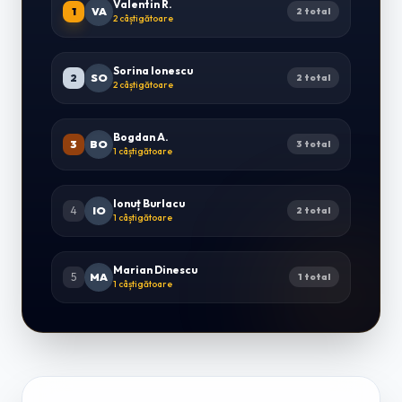
Valentin R.
1
VA
2 total
2 câștigătoare
Sorina Ionescu
2
SO
2 total
2 câștigătoare
Bogdan A.
3
BO
3 total
1 câștigătoare
Ionuț Burlacu
4
IO
2 total
1 câștigătoare
Marian Dinescu
5
MA
1 total
1 câștigătoare