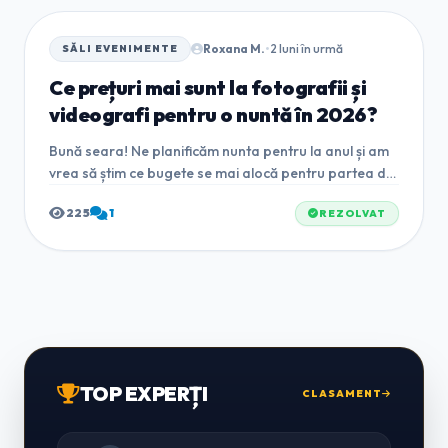
Roxana M.
•
2 luni în urmă
SĂLI EVENIMENTE
Ce prețuri mai sunt la fotografii și
videografi pentru o nuntă în 2026?
Bună seara! Ne planificăm nunta pentru la anul și am
vrea să știm ce bugete se mai alocă pentru partea de
foto-video. Am vrea ceva profi, cu dronă și un album
225
1
REZOLVAT
inclus. Voi cât ați m...
TOP EXPERȚI
CLASAMENT