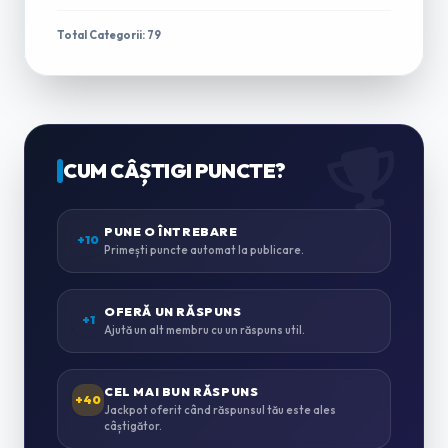
TRACTĂRI & ASISTENȚĂ RUTIERĂ
1
Total Categorii: 79
ÎNCHIRIERI AUTO & MICROBUZE
0
CASĂ & GRĂDINĂ
CUM CÂȘTIGI PUNCTE?
0
ZUGRĂVELI & AMENAJĂRI
PUNE O ÎNTREBARE
0
+10
Primești puncte automat la publicare.
INSTALAȚII SANITARE & TERMICE
0
OFERĂ UN RĂSPUNS
+1
Ajută un alt membru cu un răspuns util.
INSTALAȚII ELECTRICE
0
CEL MAI BUN RĂSPUNS
+40
Jackpot oferit când răspunsul tău este ales
câștigător.
MONTAJ MOBILĂ
0