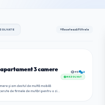
ZOLVATE
Resetează Filtrele
e apartament 3 camere
93
2
REZOLVAT
mere și am destul de multă mobilă
erute de firmele de mutări pentru o zi...