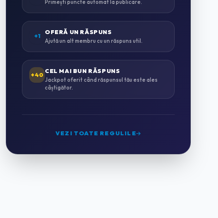
Primești puncte automat la publicare.
INSTALAȚII SANITARE & TERMICE
0
OFERĂ UN RĂSPUNS
+1
Ajută un alt membru cu un răspuns util.
INSTALAȚII ELECTRICE
0
CEL MAI BUN RĂSPUNS
+40
Jackpot oferit când răspunsul tău este ales
câștigător.
MONTAJ MOBILĂ
0
GRĂDINĂRIT & PEISAGISTICĂ
0
VEZI TOATE REGULILE
CURĂȚENIE PROFESIONALĂ
2
HORECA & CAZARE
0
HOTELURI
0