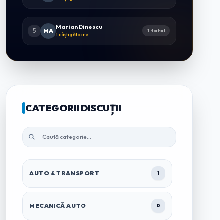
Marian Dinescu
5
MA
1 total
1 câștigătoare
CATEGORII DISCUȚII
AUTO & TRANSPORT
1
MECANICĂ AUTO
0