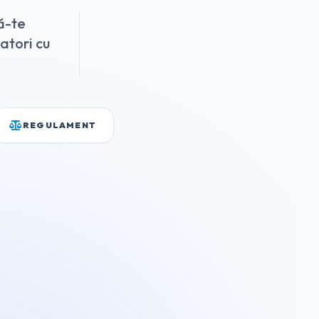
ă-te
zatori cu
REGULAMENT