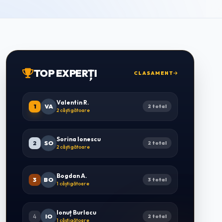
TOP EXPERȚI
CLASAMENT
Valentin R.
1
VA
2 total
2 câștigătoare
Sorina Ionescu
2
SO
2 total
2 câștigătoare
Bogdan A.
3
BO
3 total
1 câștigătoare
Ionuț Burlacu
4
IO
2 total
1 câștigătoare