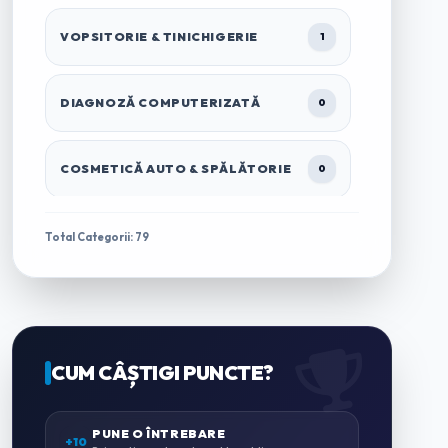
VOPSITORIE & TINICHIGERIE
1
DIAGNOZĂ COMPUTERIZATĂ
0
COSMETICĂ AUTO & SPĂLĂTORIE
0
TRACTĂRI & ASISTENȚĂ RUTIERĂ
1
Total Categorii: 79
ÎNCHIRIERI AUTO & MICROBUZE
0
CASĂ & GRĂDINĂ
CUM CÂȘTIGI PUNCTE?
0
ZUGRĂVELI & AMENAJĂRI
PUNE O ÎNTREBARE
0
+10