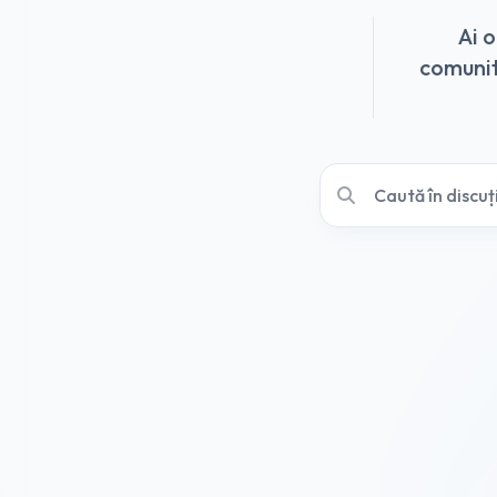
Ai 
comunită