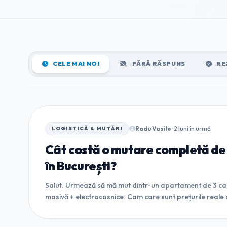
CELE MAI NOI
FĂRĂ RĂSPUNS
RE
Radu Vasile
•
2 luni în urmă
LOGISTICĂ & MUTĂRI
Cât costă o mutare completă d
în București?
Salut. Urmează să mă mut dintr-un apartament de 3 ca
masivă + electrocasnice. Cam care sunt prețurile reale c