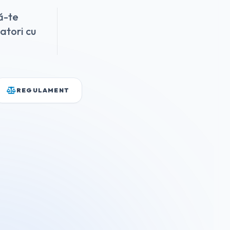
ă-te
zatori cu
REGULAMENT