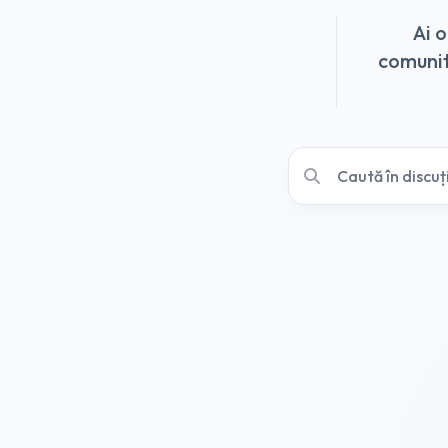
Ai 
comunită