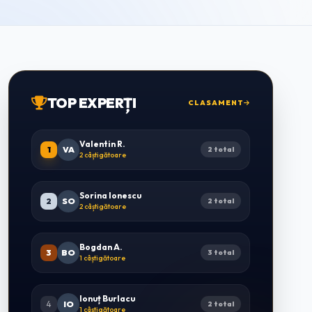
TOP EXPERȚI
CLASAMENT
Valentin R.
1
VA
2 total
2 câștigătoare
Sorina Ionescu
2
SO
2 total
2 câștigătoare
Bogdan A.
3
BO
3 total
1 câștigătoare
Ionuț Burlacu
4
IO
2 total
1 câștigătoare