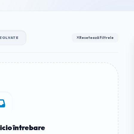
ZOLVATE
Resetează Filtrele
icio întrebare