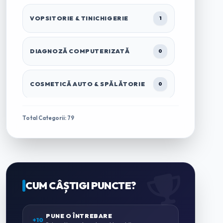
VOPSITORIE & TINICHIGERIE
1
DIAGNOZĂ COMPUTERIZATĂ
0
COSMETICĂ AUTO & SPĂLĂTORIE
0
TRACTĂRI & ASISTENȚĂ RUTIERĂ
1
Total Categorii: 79
ÎNCHIRIERI AUTO & MICROBUZE
0
CASĂ & GRĂDINĂ
CUM CÂȘTIGI PUNCTE?
0
ZUGRĂVELI & AMENAJĂRI
PUNE O ÎNTREBARE
0
+10