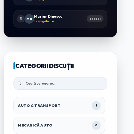
Marian Dinescu
5
MA
1 total
1 câștigătoare
CATEGORII DISCUȚII
AUTO & TRANSPORT
1
MECANICĂ AUTO
0