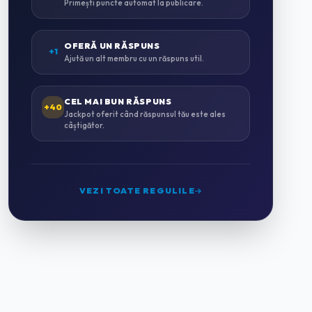
Primești puncte automat la publicare.
INSTALAȚII SANITARE & TERMICE
0
OFERĂ UN RĂSPUNS
+1
Ajută un alt membru cu un răspuns util.
INSTALAȚII ELECTRICE
0
CEL MAI BUN RĂSPUNS
+40
Jackpot oferit când răspunsul tău este ales
câștigător.
MONTAJ MOBILĂ
0
GRĂDINĂRIT & PEISAGISTICĂ
0
VEZI TOATE REGULILE
CURĂȚENIE PROFESIONALĂ
2
HORECA & CAZARE
0
HOTELURI
0