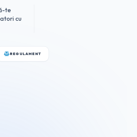
ă-te
zatori cu
REGULAMENT