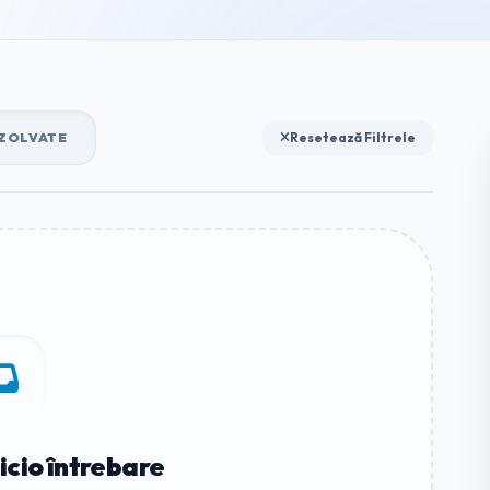
ZOLVATE
Resetează Filtrele
icio întrebare