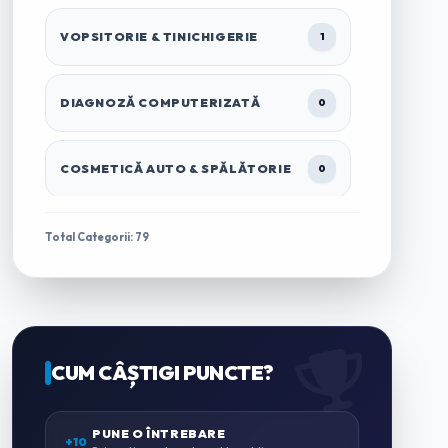
VOPSITORIE & TINICHIGERIE
1
DIAGNOZĂ COMPUTERIZATĂ
0
COSMETICĂ AUTO & SPĂLĂTORIE
0
TRACTĂRI & ASISTENȚĂ RUTIERĂ
1
Total Categorii: 79
ÎNCHIRIERI AUTO & MICROBUZE
0
CASĂ & GRĂDINĂ
CUM CÂȘTIGI PUNCTE?
0
ZUGRĂVELI & AMENAJĂRI
PUNE O ÎNTREBARE
0
+10