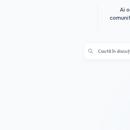
Ai 
comunită