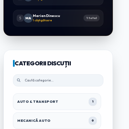
Marian Dinescu
5
MA
1 total
1 câștigătoare
CATEGORII DISCUȚII
AUTO & TRANSPORT
1
MECANICĂ AUTO
0