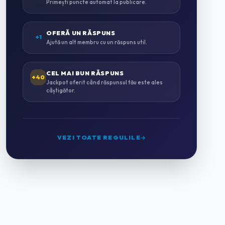
Primești puncte automat la publicare.
INSTALAȚII SANITARE & TERMICE
0
OFERĂ UN RĂSPUNS
+1
Ajută un alt membru cu un răspuns util.
INSTALAȚII ELECTRICE
0
CEL MAI BUN RĂSPUNS
+40
Jackpot oferit când răspunsul tău este ales
câștigător.
MONTAJ MOBILĂ
0
GRĂDINĂRIT & PEISAGISTICĂ
0
VEZI TOATE REGULILE
CURĂȚENIE PROFESIONALĂ
2
HORECA & CAZARE
0
HOTELURI
0