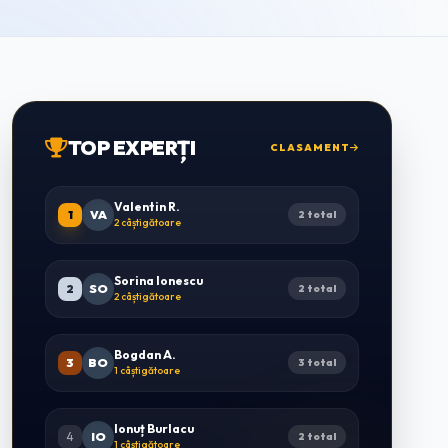
TOP EXPERȚI
CLASAMENT
Valentin R.
1
VA
2 total
2 câștigătoare
Sorina Ionescu
2
SO
2 total
2 câștigătoare
Bogdan A.
3
BO
3 total
1 câștigătoare
Ionuț Burlacu
4
IO
2 total
1 câștigătoare