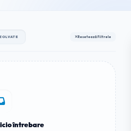
ZOLVATE
Resetează Filtrele
icio întrebare