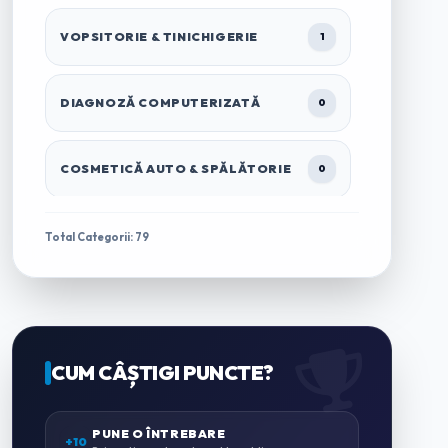
VOPSITORIE & TINICHIGERIE
1
DIAGNOZĂ COMPUTERIZATĂ
0
COSMETICĂ AUTO & SPĂLĂTORIE
0
TRACTĂRI & ASISTENȚĂ RUTIERĂ
1
Total Categorii: 79
ÎNCHIRIERI AUTO & MICROBUZE
0
CASĂ & GRĂDINĂ
CUM CÂȘTIGI PUNCTE?
0
ZUGRĂVELI & AMENAJĂRI
PUNE O ÎNTREBARE
0
+10