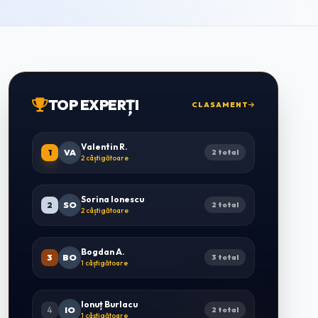
TOP EXPERȚI
CLASAMENT
Valentin R.
1
VA
2 total
2 câștigătoare
Sorina Ionescu
2
SO
2 total
2 câștigătoare
Bogdan A.
3
BO
3 total
1 câștigătoare
Ionuț Burlacu
4
IO
2 total
1 câștigătoare