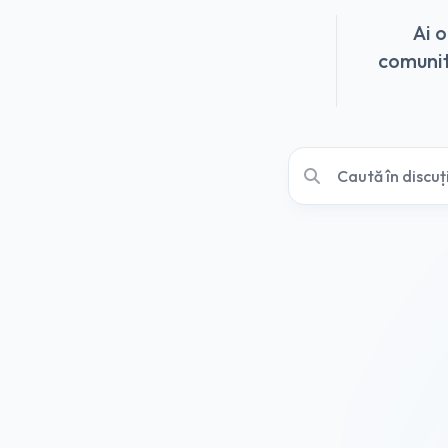
Ai 
comunită