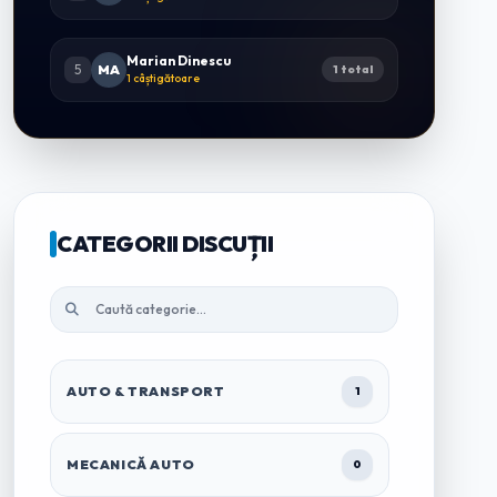
Marian Dinescu
5
MA
1 total
1 câștigătoare
CATEGORII DISCUȚII
AUTO & TRANSPORT
1
MECANICĂ AUTO
0