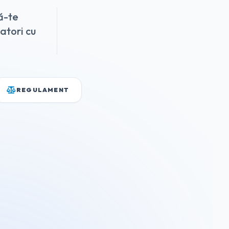
ă-te
zatori cu
REGULAMENT