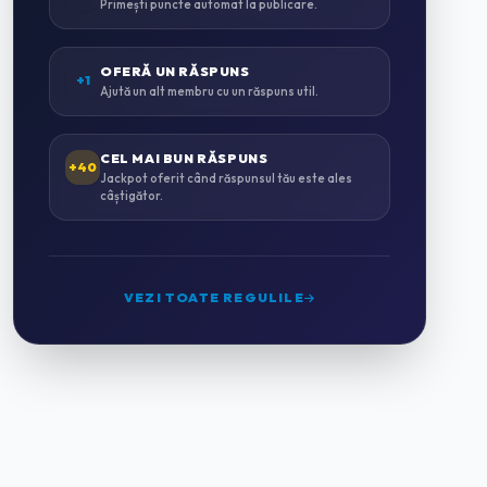
Primești puncte automat la publicare.
INSTALAȚII SANITARE & TERMICE
0
OFERĂ UN RĂSPUNS
+1
Ajută un alt membru cu un răspuns util.
INSTALAȚII ELECTRICE
0
CEL MAI BUN RĂSPUNS
+40
Jackpot oferit când răspunsul tău este ales
câștigător.
MONTAJ MOBILĂ
0
GRĂDINĂRIT & PEISAGISTICĂ
0
VEZI TOATE REGULILE
CURĂȚENIE PROFESIONALĂ
2
HORECA & CAZARE
0
HOTELURI
0