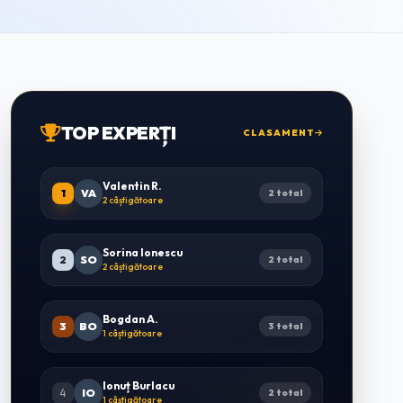
TOP EXPERȚI
CLASAMENT
Valentin R.
1
VA
2 total
2 câștigătoare
Sorina Ionescu
2
SO
2 total
2 câștigătoare
Bogdan A.
3
BO
3 total
1 câștigătoare
Ionuț Burlacu
4
IO
2 total
1 câștigătoare