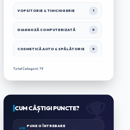
VOPSITORIE & TINICHIGERIE
1
DIAGNOZĂ COMPUTERIZATĂ
0
COSMETICĂ AUTO & SPĂLĂTORIE
0
TRACTĂRI & ASISTENȚĂ RUTIERĂ
1
Total Categorii: 79
ÎNCHIRIERI AUTO & MICROBUZE
0
CASĂ & GRĂDINĂ
CUM CÂȘTIGI PUNCTE?
0
ZUGRĂVELI & AMENAJĂRI
PUNE O ÎNTREBARE
0
+10