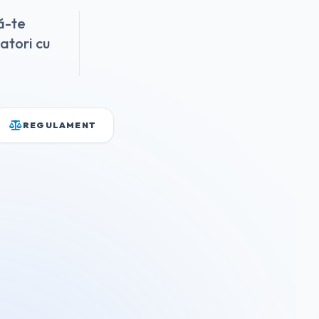
ă-te
zatori cu
REGULAMENT