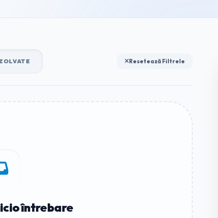
ZOLVATE
Resetează Filtrele
icio întrebare