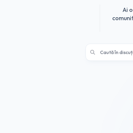
Ai 
comunită