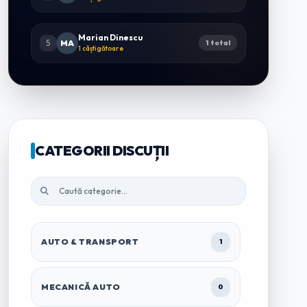
Marian Dinescu
5
MA
1 total
1 câștigătoare
CATEGORII DISCUȚII
AUTO & TRANSPORT
1
MECANICĂ AUTO
0