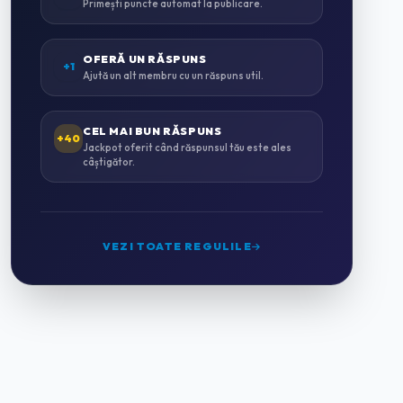
Primești puncte automat la publicare.
INSTALAȚII SANITARE & TERMICE
0
OFERĂ UN RĂSPUNS
+1
Ajută un alt membru cu un răspuns util.
INSTALAȚII ELECTRICE
0
CEL MAI BUN RĂSPUNS
+40
Jackpot oferit când răspunsul tău este ales
câștigător.
MONTAJ MOBILĂ
0
GRĂDINĂRIT & PEISAGISTICĂ
0
VEZI TOATE REGULILE
CURĂȚENIE PROFESIONALĂ
2
HORECA & CAZARE
0
HOTELURI
0