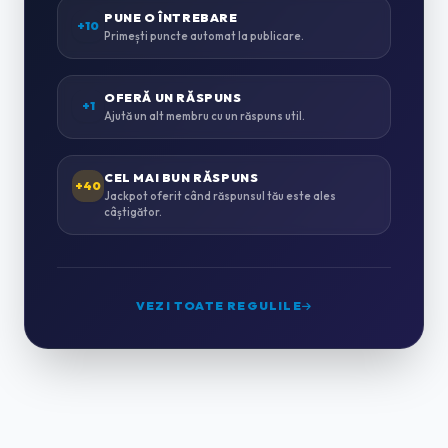
ZUGRĂVELI & AMENAJĂRI
PUNE O ÎNTREBARE
0
+10
Primești puncte automat la publicare.
INSTALAȚII SANITARE & TERMICE
0
OFERĂ UN RĂSPUNS
+1
Ajută un alt membru cu un răspuns util.
INSTALAȚII ELECTRICE
0
CEL MAI BUN RĂSPUNS
+40
Jackpot oferit când răspunsul tău este ales
câștigător.
MONTAJ MOBILĂ
0
GRĂDINĂRIT & PEISAGISTICĂ
0
VEZI TOATE REGULILE
CURĂȚENIE PROFESIONALĂ
2
HORECA & CAZARE
0