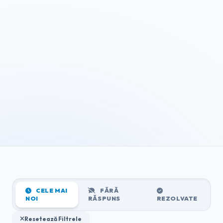
CELE MAI
FĂRĂ
NOI
RĂSPUNS
REZOLVATE
Resetează Filtrele