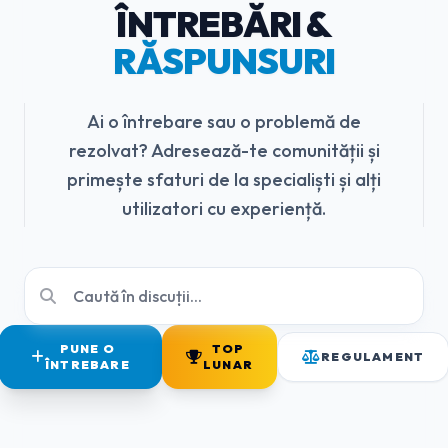
ÎNTREBĂRI &
RĂSPUNSURI
Ai o întrebare sau o problemă de
rezolvat? Adresează-te comunității și
primește sfaturi de la specialiști și alți
utilizatori cu experiență.
PUNE O
TOP
REGULAMENT
ÎNTREBARE
LUNAR