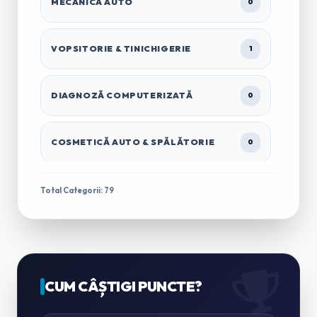
MECANICĂ AUTO
0
VOPSITORIE & TINICHIGERIE
1
DIAGNOZĂ COMPUTERIZATĂ
0
COSMETICĂ AUTO & SPĂLĂTORIE
0
TRACTĂRI & ASISTENȚĂ RUTIERĂ
1
Total Categorii: 79
ÎNCHIRIERI AUTO & MICROBUZE
0
CASĂ & GRĂDINĂ
CUM CÂȘTIGI PUNCTE?
0