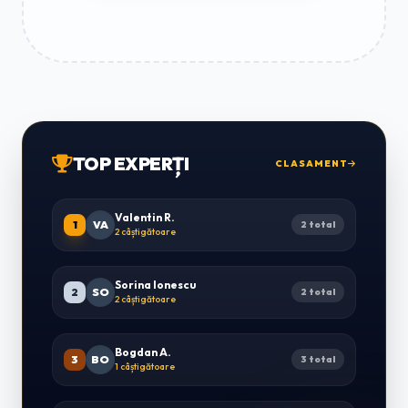
TOP EXPERȚI
CLASAMENT
Valentin R.
1
VA
2 total
2 câștigătoare
Sorina Ionescu
2
SO
2 total
2 câștigătoare
Bogdan A.
3
BO
3 total
1 câștigătoare