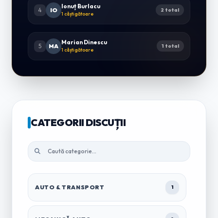
Ionuț Burlacu
4
IO
2 total
1 câștigătoare
Marian Dinescu
5
MA
1 total
1 câștigătoare
CATEGORII DISCUȚII
AUTO & TRANSPORT
1