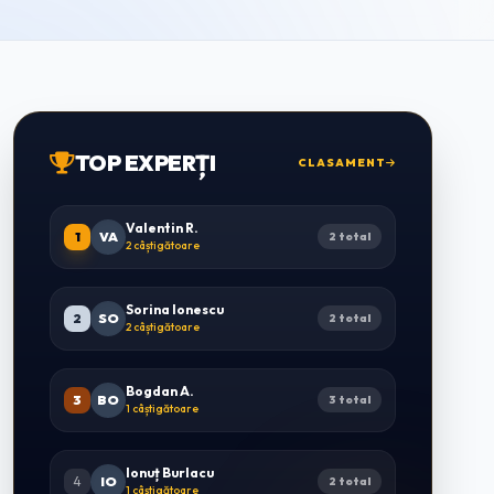
TOP EXPERȚI
CLASAMENT
Valentin R.
1
VA
2 total
2 câștigătoare
Sorina Ionescu
2
SO
2 total
2 câștigătoare
Bogdan A.
3
BO
3 total
1 câștigătoare
Ionuț Burlacu
4
IO
2 total
1 câștigătoare