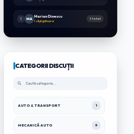
Marian Dinescu
5
MA
1 total
1 câștigătoare
CATEGORII DISCUȚII
AUTO & TRANSPORT
1
MECANICĂ AUTO
0