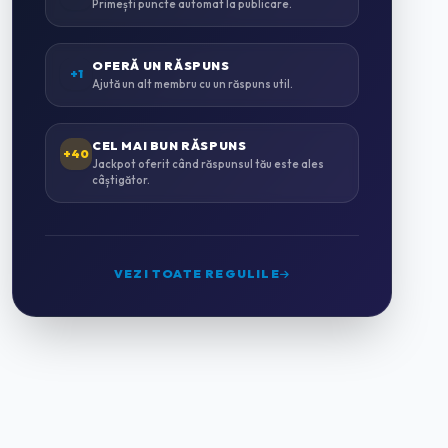
Primești puncte automat la publicare.
INSTALAȚII SANITARE & TERMICE
0
OFERĂ UN RĂSPUNS
+1
Ajută un alt membru cu un răspuns util.
INSTALAȚII ELECTRICE
0
CEL MAI BUN RĂSPUNS
+40
Jackpot oferit când răspunsul tău este ales
câștigător.
MONTAJ MOBILĂ
0
GRĂDINĂRIT & PEISAGISTICĂ
0
VEZI TOATE REGULILE
CURĂȚENIE PROFESIONALĂ
2
HORECA & CAZARE
0
HOTELURI
0