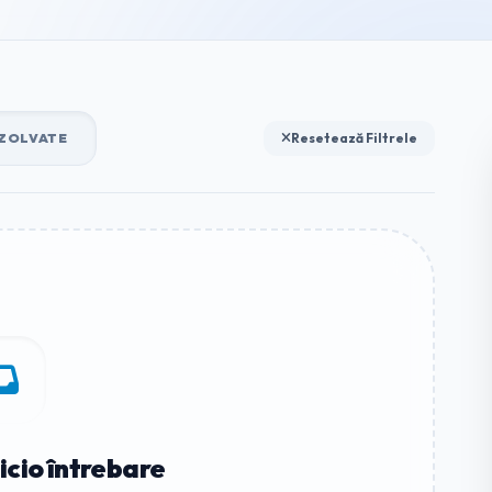
ZOLVATE
Resetează Filtrele
icio întrebare