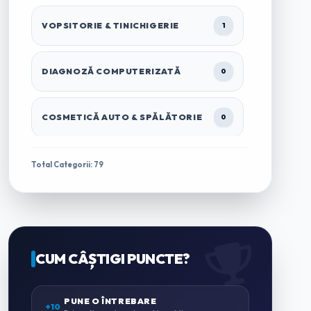
VOPSITORIE & TINICHIGERIE
1
DIAGNOZĂ COMPUTERIZATĂ
0
COSMETICĂ AUTO & SPĂLĂTORIE
0
TRACTĂRI & ASISTENȚĂ RUTIERĂ
1
Total Categorii: 79
ÎNCHIRIERI AUTO & MICROBUZE
0
CASĂ & GRĂDINĂ
CUM CÂȘTIGI PUNCTE?
0
ZUGRĂVELI & AMENAJĂRI
PUNE O ÎNTREBARE
0
+10