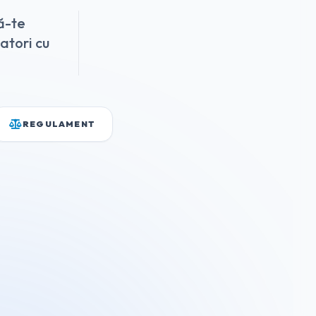
ă-te
zatori cu
REGULAMENT