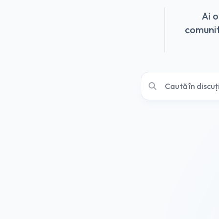
Ai 
comunită