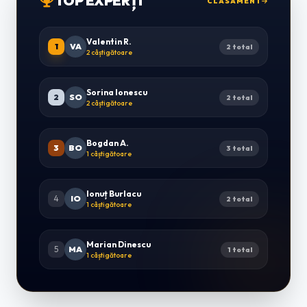
TOP EXPERȚI
CLASAMENT
Valentin R.
1
VA
2 total
2 câștigătoare
Sorina Ionescu
2
SO
2 total
2 câștigătoare
Bogdan A.
3
BO
3 total
1 câștigătoare
Ionuț Burlacu
4
IO
2 total
1 câștigătoare
Marian Dinescu
5
MA
1 total
1 câștigătoare