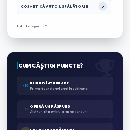
COSMETICĂ AUTO & SPĂLĂTORIE
0
TRACTĂRI & ASISTENȚĂ RUTIERĂ
1
Total Categorii: 79
ÎNCHIRIERI AUTO & MICROBUZE
0
CASĂ & GRĂDINĂ
CUM CÂȘTIGI PUNCTE?
0
ZUGRĂVELI & AMENAJĂRI
PUNE O ÎNTREBARE
0
+10
Primești puncte automat la publicare.
INSTALAȚII SANITARE & TERMICE
0
OFERĂ UN RĂSPUNS
+1
Ajută un alt membru cu un răspuns util.
INSTALAȚII ELECTRICE
0
CEL MAI BUN RĂSPUNS