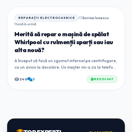
Sorina Ionescu
•
REPARAȚII ELECTROCASNICE
1 lună în urmă
Merită să repar o mașină de spălat
Whirlpool cu rulmenții sparți sau iau
alta nouă?
A început să facă un zgomot infernal pe centrifugare,
ca un avion la decolare. Un meșter mi-a zis la telefon
că sunt rulmenții și că trebuie tăiată cuva. Mașina are
240
1
REZOLVAT
cam 5 ani. Se m...