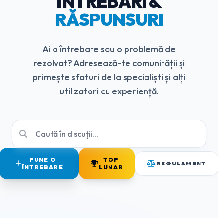
ÎNTREBĂRI &
RĂSPUNSURI
Ai o întrebare sau o problemă de
rezolvat? Adresează-te comunității și
primește sfaturi de la specialiști și alți
utilizatori cu experiență.
PUNE O
TOP
REGULAMENT
ÎNTREBARE
LUNAR