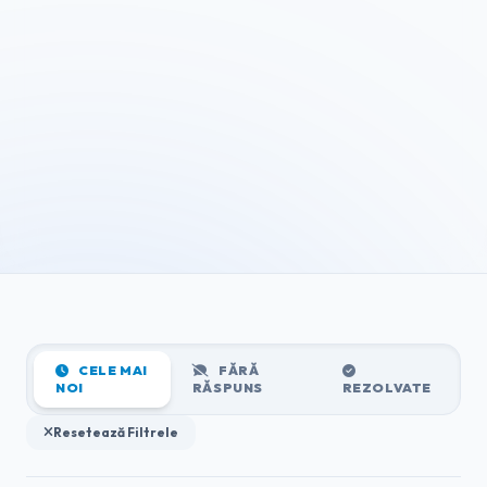
CELE MAI
FĂRĂ
NOI
RĂSPUNS
REZOLVATE
Resetează Filtrele