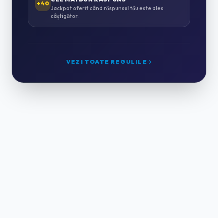
+40
Jackpot oferit când răspunsul tău este ales
câștigător.
MONTAJ MOBILĂ
0
GRĂDINĂRIT & PEISAGISTICĂ
0
VEZI TOATE REGULILE
CURĂȚENIE PROFESIONALĂ
2
HORECA & CAZARE
0
HOTELURI
0
PENSIUNI & CASE DE VACANȚĂ
0
APARTAMENTE REGIM HOTELIER
0