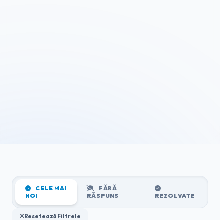
CELE MAI
FĂRĂ
NOI
RĂSPUNS
REZOLVATE
Resetează Filtrele