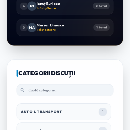
Ionuț Burlacu
4
IO
2 total
1 câștigătoare
Marian Dinescu
5
MA
1 total
1 câștigătoare
CATEGORII DISCUȚII
AUTO & TRANSPORT
1