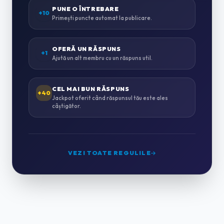
ZUGRĂVELI & AMENAJĂRI
PUNE O ÎNTREBARE
0
+10
Primești puncte automat la publicare.
INSTALAȚII SANITARE & TERMICE
0
OFERĂ UN RĂSPUNS
+1
Ajută un alt membru cu un răspuns util.
INSTALAȚII ELECTRICE
0
CEL MAI BUN RĂSPUNS
+40
Jackpot oferit când răspunsul tău este ales
câștigător.
MONTAJ MOBILĂ
0
GRĂDINĂRIT & PEISAGISTICĂ
0
VEZI TOATE REGULILE
CURĂȚENIE PROFESIONALĂ
2
HORECA & CAZARE
0