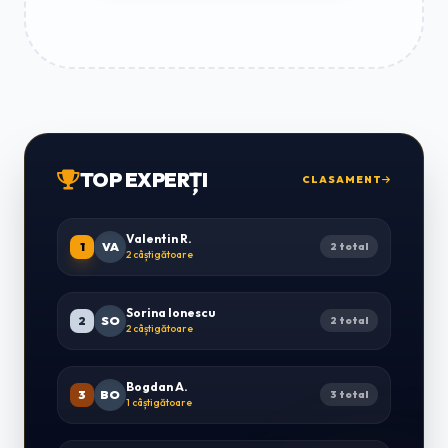
TOP EXPERȚI
CLASAMENT
Valentin R.
1
VA
2 total
2 câștigătoare
Sorina Ionescu
2
SO
2 total
2 câștigătoare
Bogdan A.
3
BO
3 total
1 câștigătoare