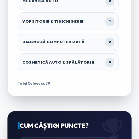
MECANICĂ AUTO
0
VOPSITORIE & TINICHIGERIE
1
DIAGNOZĂ COMPUTERIZATĂ
0
COSMETICĂ AUTO & SPĂLĂTORIE
0
TRACTĂRI & ASISTENȚĂ RUTIERĂ
1
Total Categorii: 79
ÎNCHIRIERI AUTO & MICROBUZE
0
CASĂ & GRĂDINĂ
CUM CÂȘTIGI PUNCTE?
0