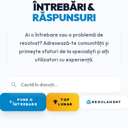
ÎNTREBĂRI &
RĂSPUNSURI
Ai o întrebare sau o problemă de
rezolvat? Adresează-te comunității și
primește sfaturi de la specialiști și alți
utilizatori cu experiență.
PUNE O
TOP
REGULAMENT
ÎNTREBARE
LUNAR