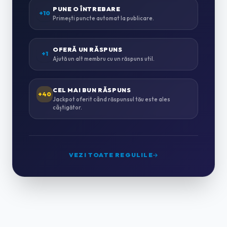
ZUGRĂVELI & AMENAJĂRI
PUNE O ÎNTREBARE
0
+10
Primești puncte automat la publicare.
INSTALAȚII SANITARE & TERMICE
0
OFERĂ UN RĂSPUNS
+1
Ajută un alt membru cu un răspuns util.
INSTALAȚII ELECTRICE
0
CEL MAI BUN RĂSPUNS
+40
Jackpot oferit când răspunsul tău este ales
câștigător.
MONTAJ MOBILĂ
0
GRĂDINĂRIT & PEISAGISTICĂ
0
VEZI TOATE REGULILE
CURĂȚENIE PROFESIONALĂ
2
HORECA & CAZARE
0