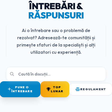
ÎNTREBĂRI &
RĂSPUNSURI
Ai o întrebare sau o problemă de
rezolvat? Adresează-te comunității și
primește sfaturi de la specialiști și alți
utilizatori cu experiență.
PUNE O
TOP
REGULAMENT
ÎNTREBARE
LUNAR