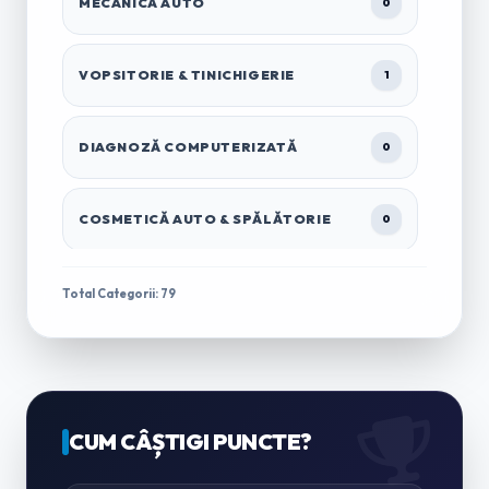
MECANICĂ AUTO
0
VOPSITORIE & TINICHIGERIE
1
DIAGNOZĂ COMPUTERIZATĂ
0
COSMETICĂ AUTO & SPĂLĂTORIE
0
TRACTĂRI & ASISTENȚĂ RUTIERĂ
1
Total Categorii: 79
ÎNCHIRIERI AUTO & MICROBUZE
0
CASĂ & GRĂDINĂ
CUM CÂȘTIGI PUNCTE?
0