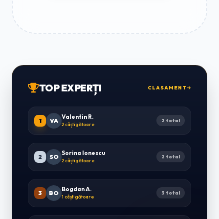
TOP EXPERȚI
CLASAMENT
Valentin R.
1
VA
2 total
2 câștigătoare
Sorina Ionescu
2
SO
2 total
2 câștigătoare
Bogdan A.
3
BO
3 total
1 câștigătoare