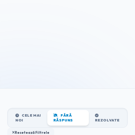
CELE MAI
FĂRĂ
NOI
RĂSPUNS
REZOLVATE
Resetează Filtrele