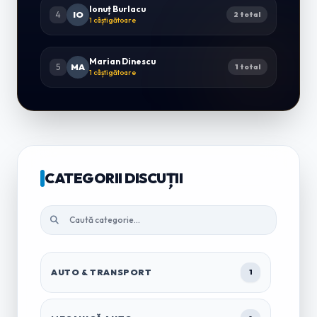
Ionuț Burlacu
4
IO
2 total
1 câștigătoare
Marian Dinescu
5
MA
1 total
1 câștigătoare
CATEGORII DISCUȚII
AUTO & TRANSPORT
1